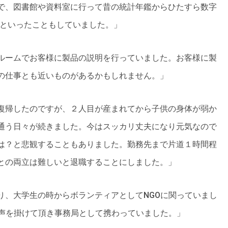
で、図書館や資料室に行って昔の統計年鑑からひたすら数字
くといったこともしていました。」
ルームでお客様に製品の説明を行っていました。お客様に製
の仕事とも近いものがあるかもしれません。」
復帰したのですが、２人目が産まれてから子供の身体が弱か
通う日々が続きました。今はスッカリ丈夫になり元気なので
は？と悲観することもありました。勤務先まで片道１時間程
との両立は難しいと退職することにしました。」
り、大学生の時からボランティアとしてNGOに関っていまし
に声を掛けて頂き事務局として携わっていました。」