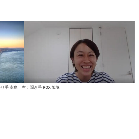
り手 幸島 右：聞き手 ROX 飯塚